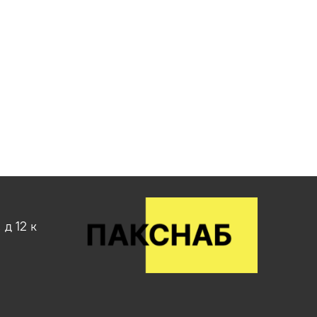
д 12 к