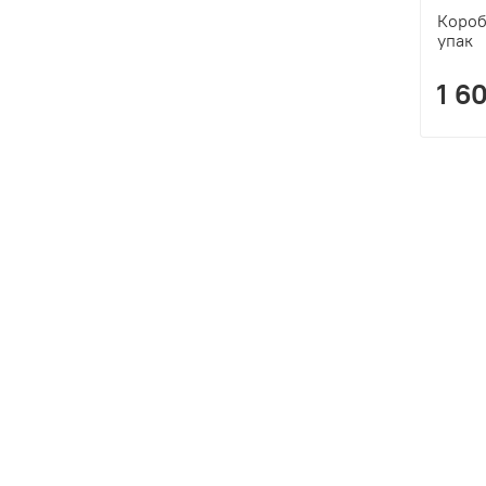
Короб
упак
1 6