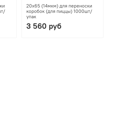
ски
20x65 (14мкм) для переноски
шт/
коробок (для пиццы) 1000шт/
упак
3 560 руб