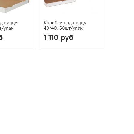
д пиццу
Коробки под пиццу
Коробки 
т/упак
40*40, 50шт/упак
42*42, 5
б
1 110 руб
1 130 