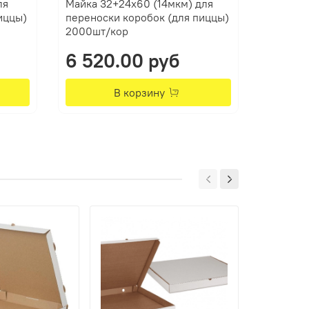
ля
Майка 32+24х60 (14мкм) для
Майка 3
иццы)
переноски коробок (для пиццы)
перенос
2000шт/кор
1500шт/
6 520.00 руб
6 40
В корзину