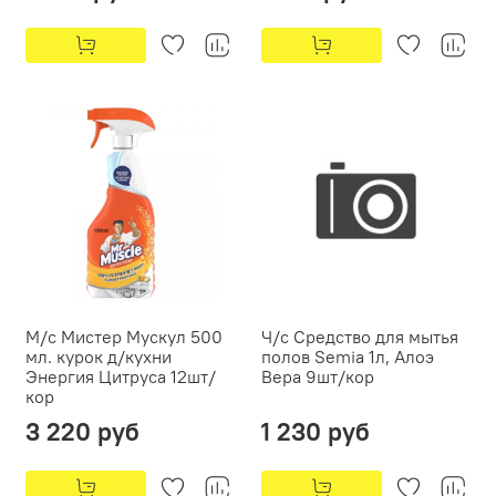
М/с Мистер Мускул 500
Ч/с Средство для мытья
мл. курок д/кухни
полов Semia 1л, Алоэ
Энергия Цитруса 12шт/
Вера 9шт/кор
кор
3 220 руб
1 230 руб