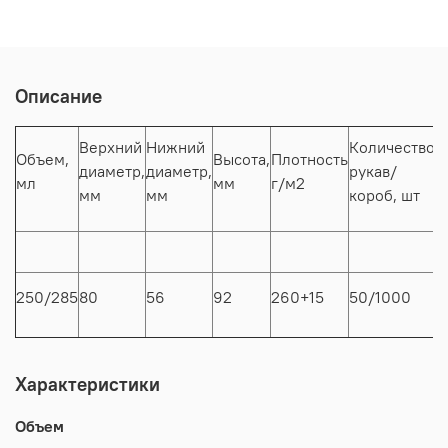
Описание
К
Верхний
Нижний
Количество
Объем,
Высота,
Плотность
диаметр,
диаметр,
рукав/
р
мл
мм
г/м2
мм
мм
короб, шт
в
4
250/285
80
56
92
260+15
50/1000
/
Характеристики
Объем