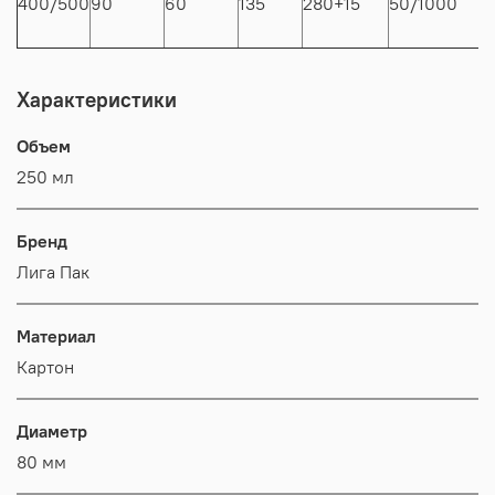
400/500
90
60
135
280+15
50/1000
/
Характеристики
Объем
250 мл
Бренд
Лига Пак
Материал
Картон
Диаметр
80 мм