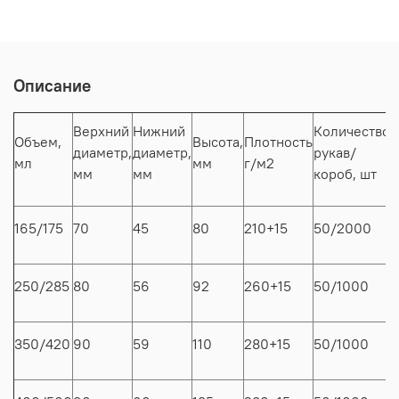
Описание
Верхний
Нижний
Количество
Объем,
Высота,
Плотность
диаметр,
диаметр,
рукав/
р
мл
мм
г/м2
мм
мм
короб, шт
в
5
165/175
70
45
80
210+15
50/2000
/
4
250/285
80
56
92
260+15
50/1000
/
4
350/420
90
59
110
280+15
50/1000
/
4