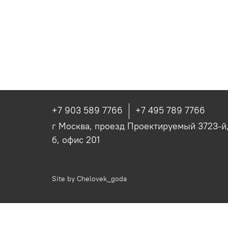
+7 903 589 7766
+7 495 789 7766
г Москва, проезд Проектируемый 3723-й, 
б, офис 201
Site by
Chelovek_goda