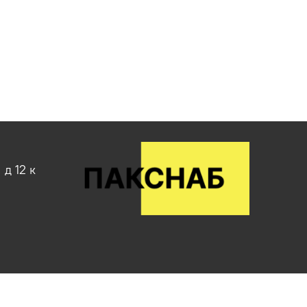
д 12 к