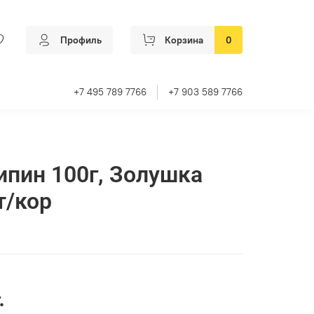
Профиль
Корзина
0
+7 495 789 7766
+7 903 589 7766
ипин 100г, Золушка
т/кор
.