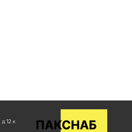
д 12 к