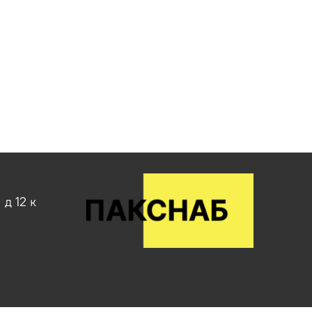
д 12 к