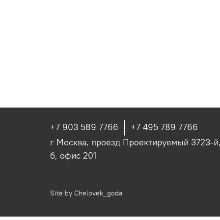
+7 903 589 7766
+7 495 789 7766
г Москва, проезд Проектируемый 3723-й, 
б, офис 201
Site by
Chelovek_goda