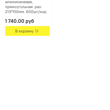
алюмининевая,
прямоугольная. раз:
213*150мм. 600шт/кор.
1 740.00 руб
В корзину