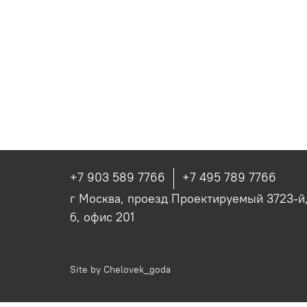
+7 903 589 7766
+7 495 789 7766
г Москва, проезд Проектируемый 3723-й, 
б, офис 201
Site by
Chelovek_goda