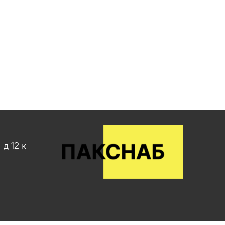
д 12 к