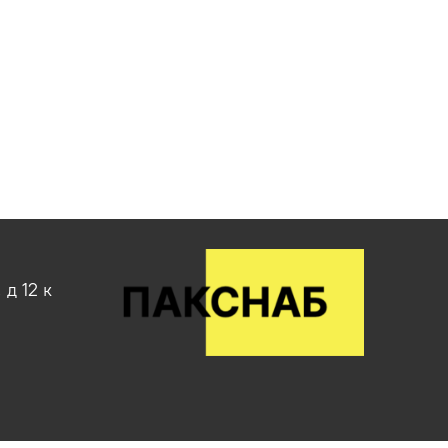
д 12 к