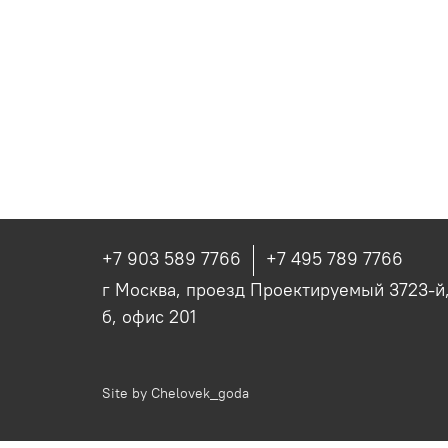
+7 903 589 7766
+7 495 789 7766
г Москва, проезд Проектируемый 3723-й, 
б, офис 201
Site by
Chelovek_goda