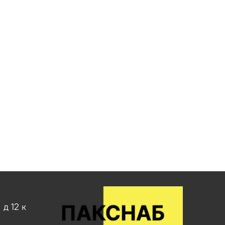
д 12 к