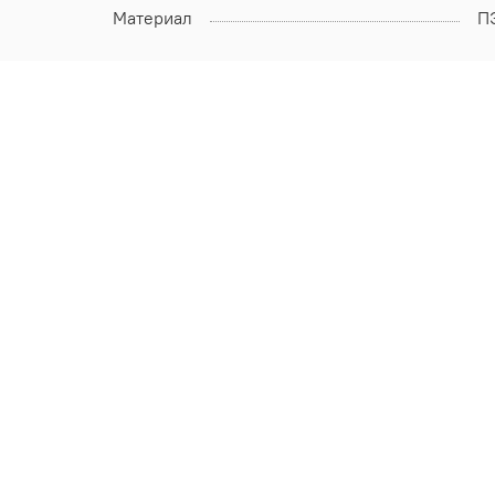
Материал
П