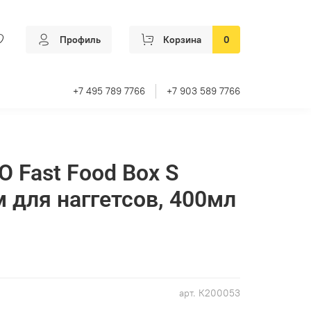
Профиль
Корзина
0
+7 495 789 7766
+7 903 589 7766
O Fast Food Box S
 для наггетсов, 400мл
арт.
К200053