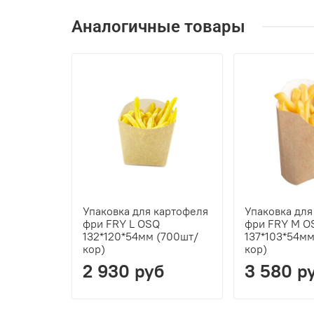
Аналогичные товары
Упаковка для картофеля
Упаковка для
фри FRY L OSQ
фри FRY M O
132*120*54мм (700шт/
137*103*54м
кор)
кор)
2 930 руб
3 580 р