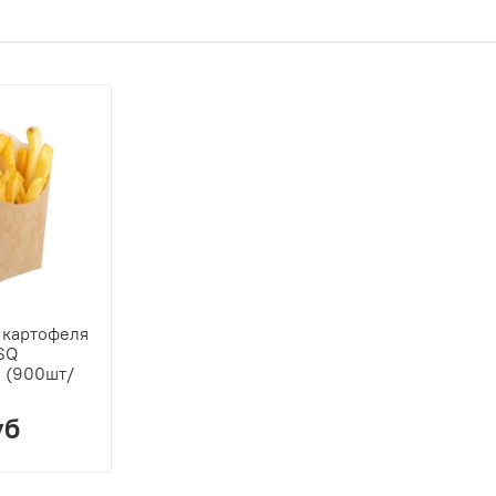
 картофеля
SQ
м (900шт/
уб