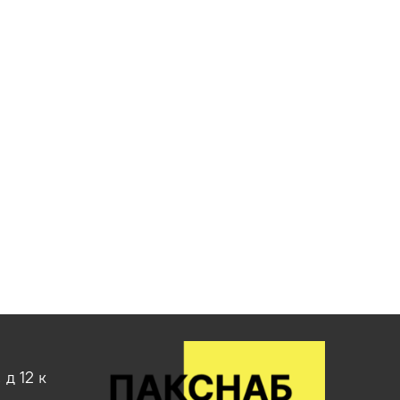
д 12 к