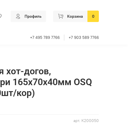
Профиль
Корзина
0
+7 495 789 7766
+7 903 589 7766
я хот-догов,
фри 165х70х40мм OSQ
0шт/кор)
арт.
К200050