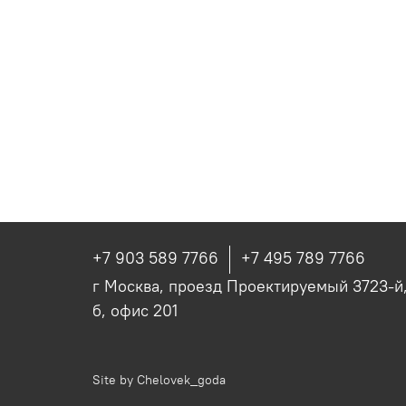
+7 903 589 7766
+7 495 789 7766
г Москва, проезд Проектируемый 3723-й, 
б, офис 201
Site by
Chelovek_goda