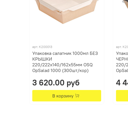
арт.
К200013
арт.
К2
Упаковка салатник 1000мл БЕЗ
Упако
КРЫШКИ
ЧЕРН
220/222х140/162х55мм OSQ
220/
OpSalad 1000 (300шт/кор)
OpSal
3 620.00 руб
4 4
В корзину