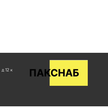
д 12 к