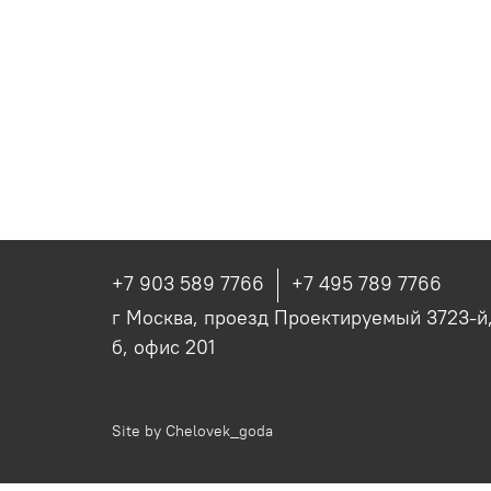
+7 903 589 7766
+7 495 789 7766
г Москва, проезд Проектируемый 3723-й, 
б, офис 201
Site by
Chelovek_goda