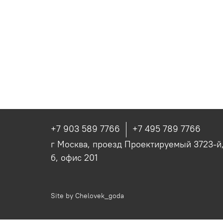
+7 903 589 7766
+7 495 789 7766
г Москва, проезд Проектируемый 3723-й, 
б, офис 201
Site by
Chelovek_goda