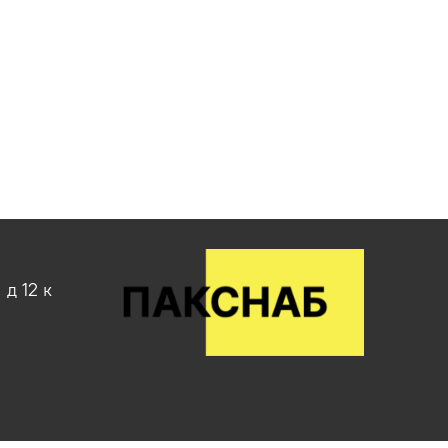
д 12 к