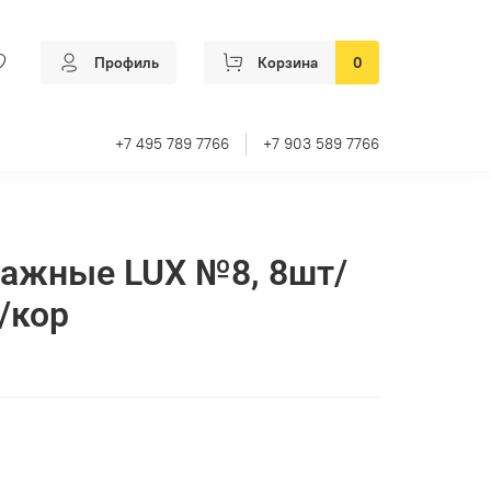
Профиль
Корзина
0
+7 495 789 7766
+7 903 589 7766
лажные LUX №8, 8шт/
/кор