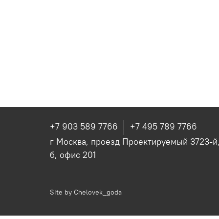
+7 903 589 7766
+7 495 789 7766
г Москва, проезд Проектируемый 3723-й, 
б, офис 201
Site by
Chelovek_goda