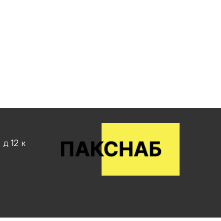
д 12 к