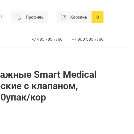
Профиль
Корзина
0
+7 495 789 7766
+7 903 589 7766
ажные Smart Medical
ские с клапаном,
20упак/кор