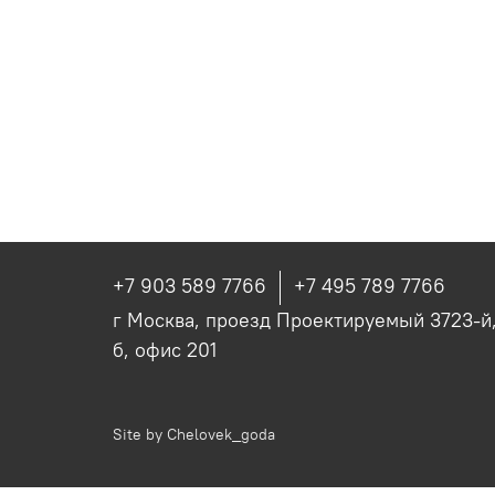
+7 903 589 7766
+7 495 789 7766
г Москва, проезд Проектируемый 3723-й, 
б, офис 201
Site by
Chelovek_goda