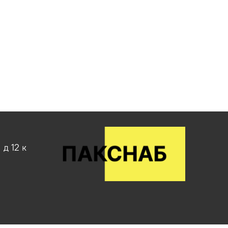
д 12 к