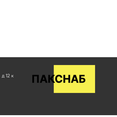
д 12 к