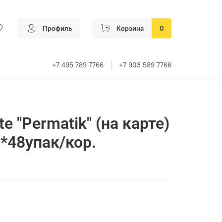
Профиль
Корзина
0
+7 495 789 7766
+7 903 589 7766
te "Permatik" (на карте)
2*48упак/кор.