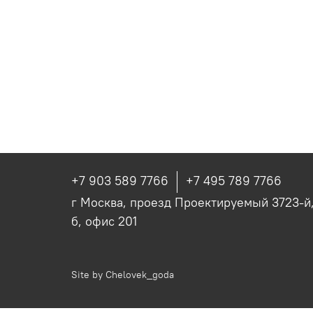
+7 903 589 7766
+7 495 789 7766
г Москва, проезд Проектируемый 3723-й, 
б, офис 201
Site by
Chelovek_goda