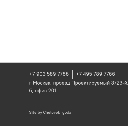
+7 903 589 7766
+7 495 789 7766
г Москва, проезд Проектируемый 3723-й, 
б, офис 201
Site by
Chelovek_goda