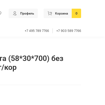
Профиль
Корзина
0
+7 495 789 7766
+7 903 589 7766
а (58*30*700) без
т/кор