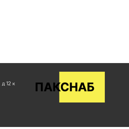
д 12 к