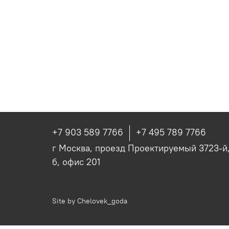
+7 903 589 7766
+7 495 789 7766
г Москва, проезд Проектируемый 3723-й, 
б, офис 201
Site by
Chelovek_goda