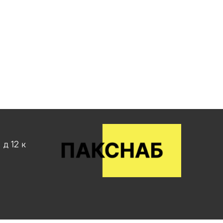
д 12 к